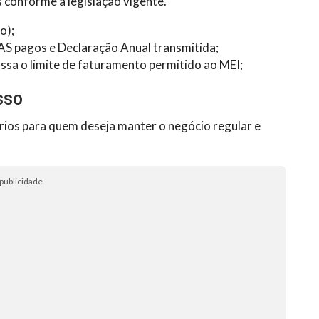
 conforme a legislação vigente.
o);
AS pagos e Declaração Anual transmitida;
assa o limite de faturamento permitido ao MEI;
sso
érios para quem deseja manter o negócio regular e
publicidade