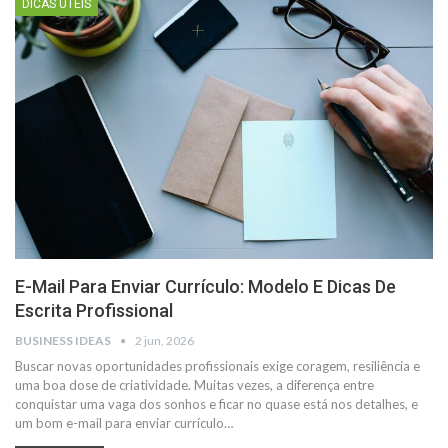
DICAS ÚTEIS
E-Mail Para Enviar Currículo: Modelo E Dicas De
Escrita Profissional
BUSINESS IDEAS
2 jun, 2026
Buscar novas oportunidades profissionais exige coragem, resiliência e
uma boa dose de criatividade. Muitas vezes, a diferença entre
conquistar uma vaga dos sonhos e ficar no quase está nos detalhes, e
um bom e-mail para enviar currículo…