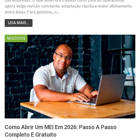
das empresas.
O que antes era tratado como padrão operacional
agora exige revisão constante, adaptação rápida e maior alinhamento
entre áreas.
Para gestores, o
…
LEIA MAIS...
NEGÓCIOS
Como Abrir Um MEI Em 2026: Passo A Passo
Completo E Gratuito