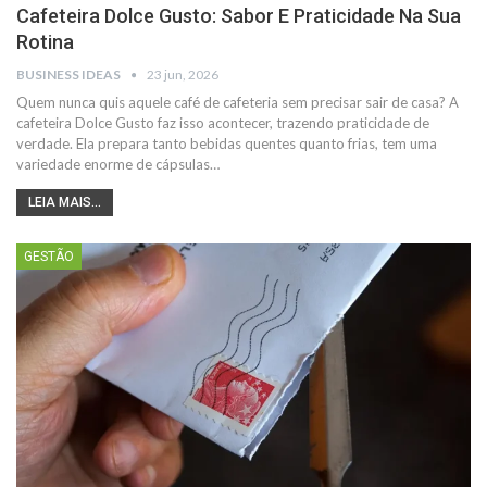
Cafeteira Dolce Gusto: Sabor E Praticidade Na Sua
Rotina
BUSINESS IDEAS
23 jun, 2026
Quem nunca quis aquele café de cafeteria sem precisar sair de casa? A
cafeteira Dolce Gusto faz isso acontecer, trazendo praticidade de
verdade.
Ela prepara tanto bebidas quentes quanto frias, tem uma
variedade enorme de cápsulas
…
LEIA MAIS...
GESTÃO