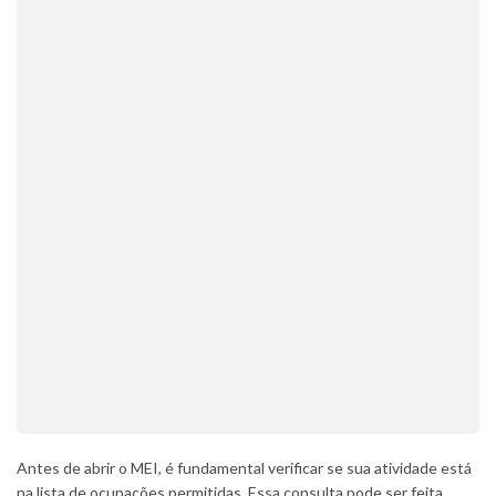
Antes de abrir o MEI, é fundamental verificar se sua atividade está
na lista de ocupações permitidas. Essa consulta pode ser feita