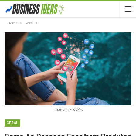
Home
Geral
Imagem: FreePik
GERAL