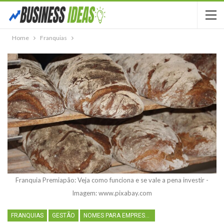
Home
Franquias
Franquia Premiapão: Veja como funciona e se vale a pena investir -
Imagem: www.pixabay.com
FRANQUIAS
GESTÃO
NOMES PARA EMPRESAS