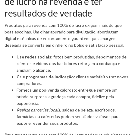
de lucro na revenda e ter
resultados de verdade
Produtos para revenda com 100% de lucro exigem mais do que
boas escolhas. Um olhar apurado para divulgação, abordagem
digital e técnicas de encantamento garantem que a margem
desejada se converta em dinheiro no bolso e satisfação pessoal.
Use redes sociais:
fotos bem produzidas, depoimentos de
clientes e vídeos dos bastidores reforçam a confiança e
ampliam o alcance.
Crie programas de indicação:
cliente satisfeito traz novos
compradores.
Forneça um pós-venda caloroso: entregue sempre um
brinde-surpresa, agradeça cada compra, fidelize pela
experiência.
Realize parcerias locais:
salões de beleza, escritórios,
farmácias ou cafeterias podem ser aliados valiosos para
expor e revender seus produtos.
Produtos para revenda com 100% de lucro podem revolucionar seu