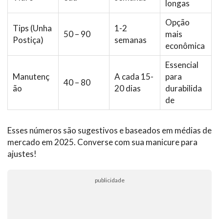
longas
Opção
Tips (Unha
1-2
50 – 90
mais
Postiça)
semanas
econômica
Essencial
Manutenç
A cada 15-
para
40 – 80
ão
20 dias
durabilida
de
Esses números são sugestivos e baseados em médias de
mercado em 2025. Converse com sua manicure para
ajustes!
publicidade