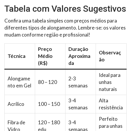
Tabela com Valores Sugestivos
Confira uma tabela simples com preços médios para
diferentes tipos de alongamento. Lembre-se: os valores
mudam conforme região e profissional!
Preço
Duração
Observaç
Técnica
Médio
Aproxima
ão
(R$)
da
Ideal para
Alongame
2-3
80 – 120
unhas
nto em Gel
semanas
naturais
3-4
Alta
Acrílico
100 – 150
semanas
resistência
Perfeito
Fibra de
120 – 180
3-4
para unhas
Vidro
edu
semanas