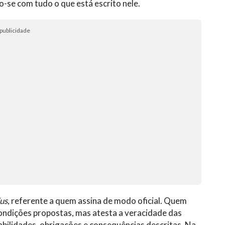
se com tudo o que está escrito nele.
publicidade
ius
, referente a quem assina de modo oficial. Quem
condições propostas, mas atesta a veracidade das
abilidades, obrigações e consequências descritas. Na