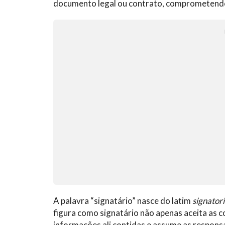
documento legal ou contrato, comprometendo-
A palavra “signatário” nasce do latim
signator
figura como signatário não apenas aceita as 
informações ali contidas e assume as respons