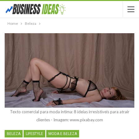
Home
Beleza
Texto comercial para moda íntima: 8 ideias irresistíveis para atrair
clientes - Imagem: www.pixabay.com
BELEZA
LIFESTYLE
MODA E BELEZA