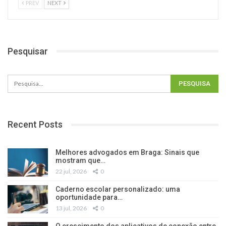
PREV
NEXT
Pesquisar
Recent Posts
Melhores advogados em Braga: Sinais que
mostram que…
22 jul, 2026
0
Caderno escolar personalizado: uma
oportunidade para…
13 jul, 2026
0
O crescimento dos aplicativos de conexão entre