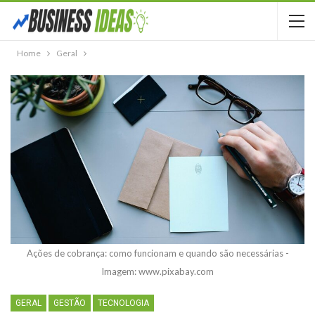
Home
Geral
Ações de cobrança: como funcionam e quando são necessárias -
Imagem: www.pixabay.com
GERAL
GESTÃO
TECNOLOGIA