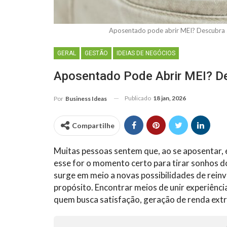
Aposentado pode abrir MEI? Descubra 
GERAL
GESTÃO
IDEIAS DE NEGÓCIOS
Aposentado Pode Abrir MEI? De
Publicado
18 jan, 2026
Por
Business Ideas
Compartilhe
Muitas pessoas sentem que, ao se aposentar, é
esse for o momento certo para tirar sonhos d
surge em meio a novas possibilidades de rei
propósito. Encontrar meios de unir experiênc
quem busca satisfação, geração de renda extra