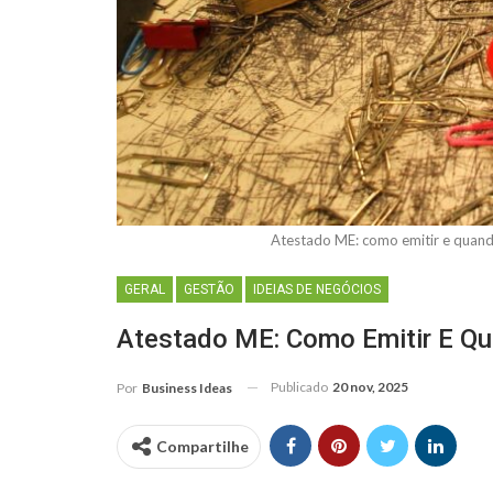
Atestado ME: como emitir e quan
GERAL
GESTÃO
IDEIAS DE NEGÓCIOS
Atestado ME: Como Emitir E Qu
Publicado
20 nov, 2025
Por
Business Ideas
Compartilhe