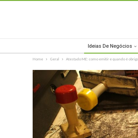
Ideias De Negócios
Home
Geral
Atestado ME: como emitir e quando é obrig