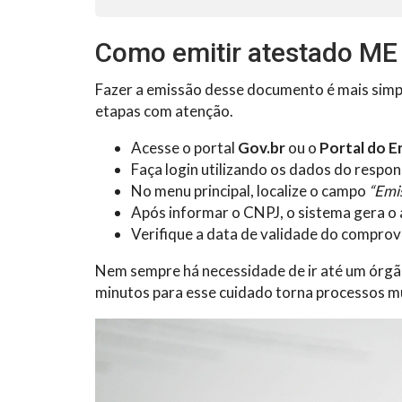
Como emitir atestado ME d
Fazer a emissão desse documento é mais simp
etapas com atenção.
Acesse o portal
Gov.br
ou o
Portal do 
Faça login utilizando os dados do respo
No menu principal, localize o campo
“Emi
Após informar o CNPJ, o sistema gera 
Verifique a data de validade do comprov
Nem sempre há necessidade de ir até um órgão 
minutos para esse cuidado torna processos mui