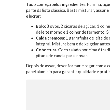
Tudo começa pelos ingredientes. Farinha, açúc
parte da lista clássica. Basta misturar, assa
e lucrar:
Bolo:
3 ovos, 2 xícaras de açúcar, 1 colhe
de leite morno e 1 colher de fermento. Si
Calda cremosa:
1 garrafinha de leite de 
integral. Misture bem e deixe gelar ante
Cobertura:
Coco ralado por cima é trad
pitada de canela para inovar.
Depois de assar, desenformar e regar com a 
papel alumínio para garantir qualidade e prati