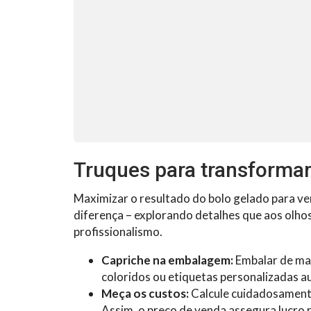
Truques para transformar
Maximizar o resultado do bolo gelado para ve
diferença – explorando detalhes que aos olh
profissionalismo.
Capriche na embalagem:
Embalar de man
coloridos ou etiquetas personalizadas a
Meça os custos:
Calcule cuidadosamente
Assim, o preço de venda assegura lucro 