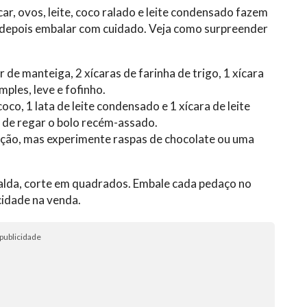
ar, ovos, leite, coco ralado e leite condensado fazem
r e depois embalar com cuidado. Veja como surpreender
r de manteiga, 2 xícaras de farinha de trigo, 1 xícara
mples, leve e fofinho.
coco, 1 lata de leite condensado e 1 xícara de leite
s de regar o bolo recém-assado.
ição, mas experimente raspas de chocolate ou uma
calda, corte em quadrados. Embale cada pedaço no
cidade na venda.
publicidade