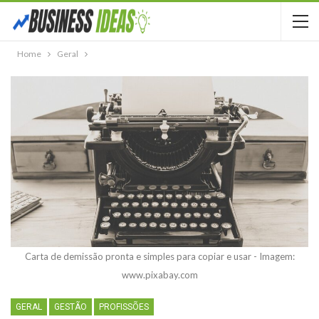
Home
Geral
Carta de demissão pronta e simples para copiar e usar - Imagem:
www.pixabay.com
GERAL
GESTÃO
PROFISSÕES