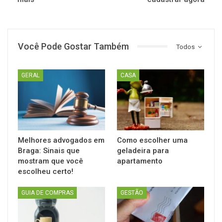
Você Pode Gostar Também
Todos
GERAL
CASA
Melhores advogados em
Como escolher uma
Braga: Sinais que
geladeira para
mostram que você
apartamento
escolheu certo!
GUIA DE COMPRAS
GESTÃO