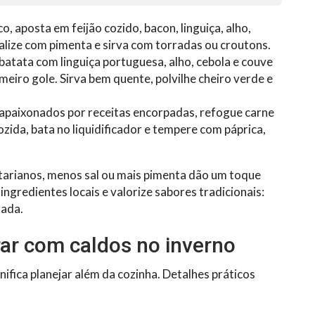
, aposta em feijão cozido, bacon, linguiça, alho,
alize com pimenta e sirva com torradas ou croutons.
atata com linguiça portuguesa, alho, cebola e couve
meiro gole. Sirva bem quente, polvilhe cheiro verde e
apaixonados por receitas encorpadas, refogue carne
zida, bata no liquidificador e tempere com páprica,
tarianos, menos sal ou mais pimenta dão um toque
ngredientes locais e valorize sabores tradicionais:
rada.
rar com caldos no inverno
ifica planejar além da cozinha. Detalhes práticos