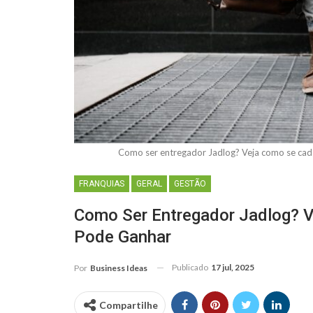
Como ser entregador Jadlog? Veja como se ca
FRANQUIAS
GERAL
GESTÃO
Como Ser Entregador Jadlog? V
Pode Ganhar
Publicado
17 jul, 2025
Por
Business Ideas
Compartilhe