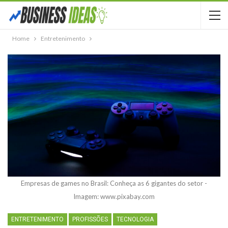
Home
Entretenimento
Empresas de games no Brasil: Conheça as 6 gigantes do setor -
Imagem: www.pixabay.com
ENTRETENIMENTO
PROFISSÕES
TECNOLOGIA