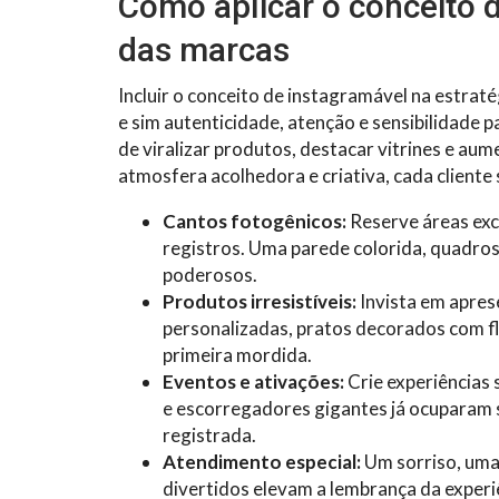
Como aplicar o conceito 
das marcas
Incluir o conceito de instagramável na estra
e sim autenticidade, atenção e sensibilidade 
de viralizar produtos, destacar vitrines e au
atmosfera acolhedora e criativa, cada clien
Cantos fotogênicos:
Reserve áreas exc
registros. Uma parede colorida, quadros
poderosos.
Produtos irresistíveis:
Invista em apres
personalizadas, pratos decorados com fl
primeira mordida.
Eventos e ativações:
Crie experiências 
e escorregadores gigantes já ocuparam 
registrada.
Atendimento especial:
Um sorriso, uma
divertidos elevam a lembrança da experi