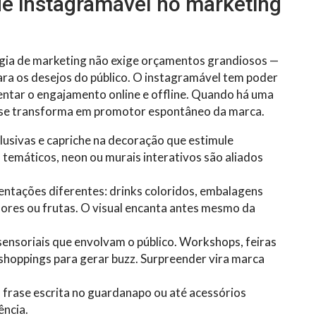
de instagramável no marketing
tégia de marketing não exige orçamentos grandiosos —
para os desejos do público. O instagramável tem poder
mentar o engajamento online e offline. Quando há uma
te se transforma em promotor espontâneo da marca.
lusivas e capriche na decoração que estimule
 temáticos, neon ou murais interativos são aliados
entações diferentes: drinks coloridos, embalagens
ores ou frutas. O visual encanta antes mesmo da
sensoriais que envolvam o público. Workshops, feiras
shoppings para gerar buzz. Surpreender vira marca
 frase escrita no guardanapo ou até acessórios
ência.