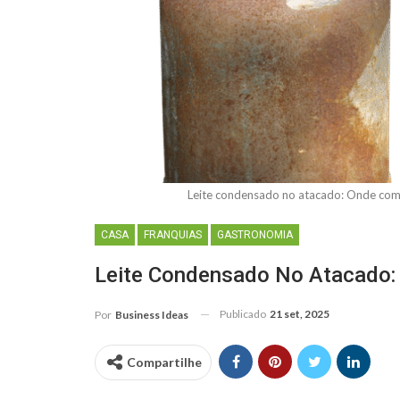
Leite condensado no atacado: Onde com
CASA
FRANQUIAS
GASTRONOMIA
Leite Condensado No Atacado: 
Publicado
21 set, 2025
Por
Business Ideas
Compartilhe