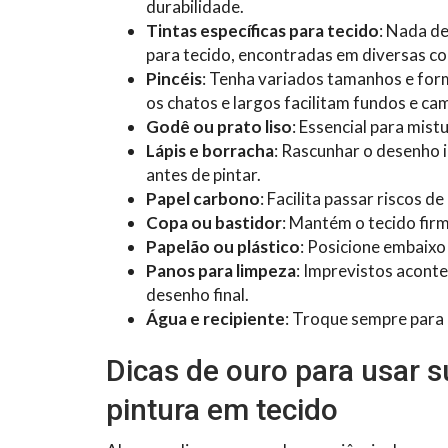
durabilidade.
Tintas específicas para tecido
: Nada de
para tecido, encontradas em diversas co
Pincéis
: Tenha variados tamanhos e for
os chatos e largos facilitam fundos e c
Godê ou prato liso
: Essencial para mist
Lápis e borracha
: Rascunhar o desenho 
antes de pintar.
Papel carbono
: Facilita passar riscos 
Copa ou bastidor
: Mantém o tecido firm
Papelão ou plástico
: Posicione embaixo 
Panos para limpeza
: Imprevistos aconte
desenho final.
Água e recipiente
: Troque sempre para e
Dicas de ouro para usar su
pintura em tecido