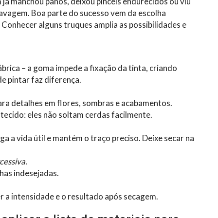
já manchou panos, deixou pincéis endurecidos ou viu
lavagem. Boa parte do sucesso vem da escolha
 Conhecer alguns truques amplia as possibilidades e
rica – a goma impede a fixação da tinta, criando
e pintar faz diferença.
ara detalhes em flores, sombras e acabamentos.
tecido: eles não soltam cerdas facilmente.
ga a vida útil e mantém o traço preciso. Deixe secar na
cessiva.
has indesejadas.
 a intensidade e o resultado após secagem.