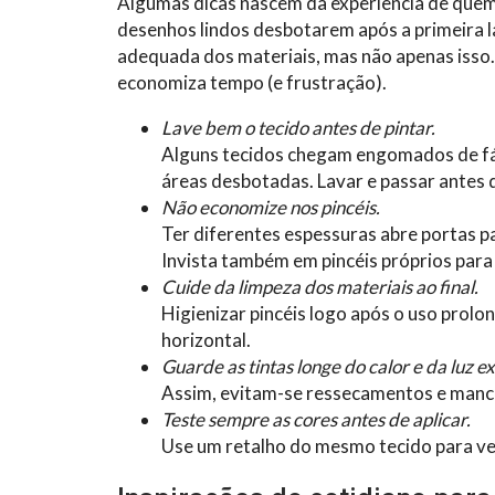
Algumas dicas nascem da experiência de quem 
desenhos lindos desbotarem após a primeira 
adequada dos materiais, mas não apenas isso.
economiza tempo (e frustração).
Lave bem o tecido antes de pintar.
Alguns tecidos chegam engomados de fáb
áreas desbotadas. Lavar e passar antes d
Não economize nos pincéis.
Ter diferentes espessuras abre portas p
Invista também em pincéis próprios para 
Cuide da limpeza dos materiais ao final.
Higienizar pincéis logo após o uso prolon
horizontal.
Guarde as tintas longe do calor e da luz ex
Assim, evitam-se ressecamentos e manc
Teste sempre as cores antes de aplicar.
Use um retalho do mesmo tecido para ver