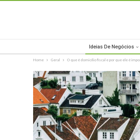
Ideias De Negócios
Home
Geral
O que é domicílio fiscal e por que ele é imp