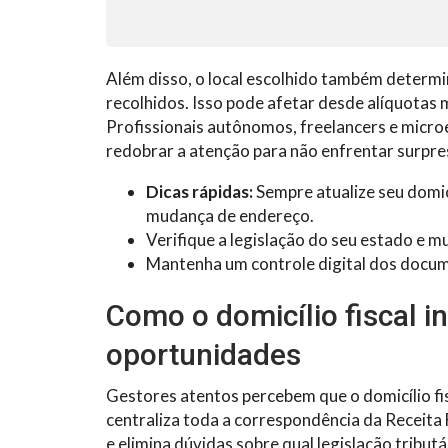
Além disso, o local escolhido também determi
recolhidos. Isso pode afetar desde alíquotas mu
Profissionais autônomos, freelancers e micr
redobrar a atenção para não enfrentar surpr
Dicas rápidas:
Sempre atualize seu domic
mudança de endereço.
Verifique a legislação do seu estado e mu
Mantenha um controle digital dos docu
Como o domicílio fiscal i
oportunidades
Gestores atentos percebem que o domicílio fis
centraliza toda a correspondência da Receita F
e elimina dúvidas sobre qual legislação tribu