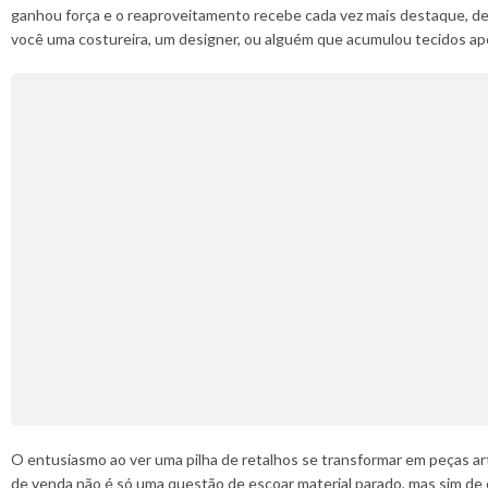
ganhou força e o reaproveitamento recebe cada vez mais destaque, desco
você uma costureira, um designer, ou alguém que acumulou tecidos ap
O entusiasmo ao ver uma pilha de retalhos se transformar em peças a
de venda não é só uma questão de escoar material parado, mas sim de cr