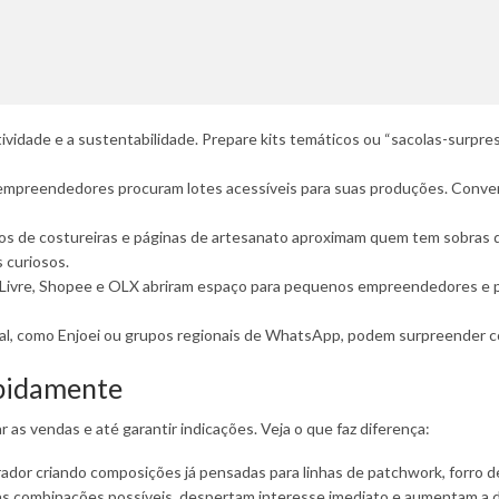
tividade e a sustentabilidade. Prepare kits temáticos ou “sacolas-surpr
mpreendedores procuram lotes acessíveis para suas produções. Conver
s de costureiras e páginas de artesanato aproximam quem tem sobras 
 curiosos.
Livre, Shopee e OLX abriram espaço para pequenos empreendedores e pe
al, como Enjoei ou grupos regionais de WhatsApp, podem surpreender c
apidamente
s vendas e até garantir indicações. Veja o que faz diferença:
prador criando composições já pensadas para linhas de patchwork, forro 
as combinações possíveis, despertam interesse imediato e aumentam a d