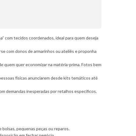
esa” com tecidos coordenados, ideal para quem deseja
se com donos de armarinhos ou ateliês e proponha
de quem quer economizar na matéria-prima. Fotos bem
ssoas físicas anunciarem desde kits temáticos até
om demandas inesperadas por retalhos específicos.
de bolsas, pequenas peças ou reparos.
isposição em fechar negócio.