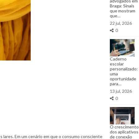
advogados em
Braga: Sinais
que mostram
que…
22 jul, 2026
0
Caderno
escolar
personalizado:
uma
oportunidade
para…
13 jul, 2026
0
O crescimento
dos aplicativos
tos lares. Em um cenário em que o consumo consciente
de conexão