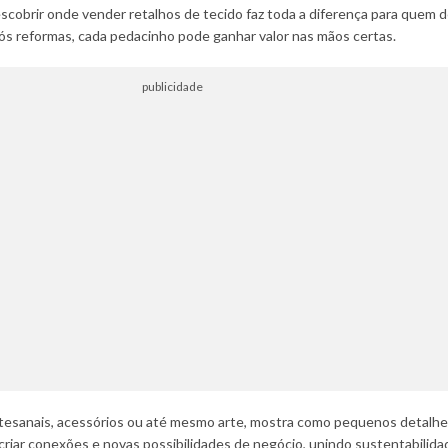
brir onde vender retalhos de tecido faz toda a diferença para quem deseja
ós reformas, cada pedacinho pode ganhar valor nas mãos certas.
publicidade
rtesanais, acessórios ou até mesmo arte, mostra como pequenos detalhe
iar conexões e novas possibilidades de negócio, unindo sustentabilidade