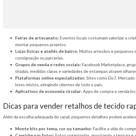
Feiras de artesanato:
Eventos locais costumam valorizar a cria
montar pequenos projetos.
Lojas físicas e ateliês de bairro:
Muitos artesãos e pequenos e
consignação ou parcerias.
Grupos de venda e redes sociais:
Facebook Marketplace, grupo
tiradas, medidas claras e variedades de estampas atraem olhares
Plataformas online especializadas:
Sites como Elo7, Mercado 
lotes mistos, atingindo clientes de todo o país.
Aplicativos de economia circular:
Apps de compra e venda loc
Dicas para vender retalhos de tecido r
Além da escolha adequada do canal, pequenos detalhes podem acelerar a
Monte kits por tema, cor ou tamanho:
Facilite a vida do com
Capriche nas fotos:
Fotos organizadas, mostrando a textura e 