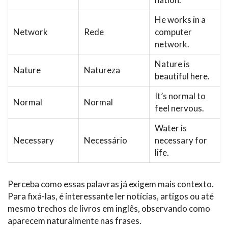
He works in a
Network
Rede
computer
network.
Nature is
Nature
Natureza
beautiful here.
It’s normal to
Normal
Normal
feel nervous.
Water is
Necessary
Necessário
necessary for
life.
Perceba como essas palavras já exigem mais contexto.
Para fixá-las, é interessante ler notícias, artigos ou até
mesmo trechos de livros em inglês, observando como
aparecem naturalmente nas frases.