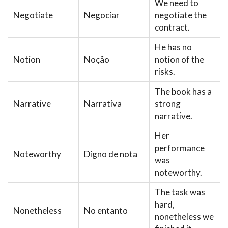
We need to
Negotiate
Negociar
negotiate the
contract.
He has no
Notion
Noção
notion of the
risks.
The book has a
Narrative
Narrativa
strong
narrative.
Her
performance
Noteworthy
Digno de nota
was
noteworthy.
The task was
hard,
Nonetheless
No entanto
nonetheless we