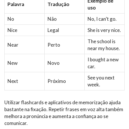
Exemplo de
Palavra
Tradução
uso
No
Não
No, I can’t go.
Nice
Legal
She is very nice.
The school is
Near
Perto
near my house.
I bought a new
New
Novo
car.
See you next
Next
Próximo
week.
Utilizar flashcards e aplicativos de memorização ajuda
bastante na fixação. Repetir frases em voz alta também
melhora a pronúncia e aumenta a confiança ao se
comunicar.