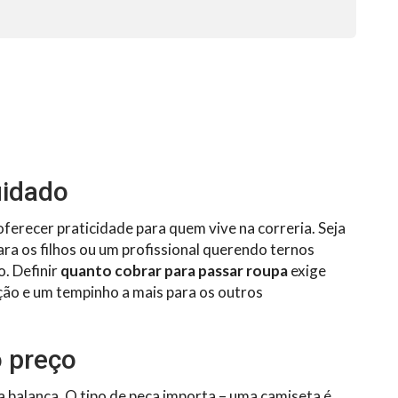
uidado
oferecer praticidade para quem vive na correria. Seja
ra os filhos ou um profissional querendo ternos
o. Definir
quanto cobrar para passar roupa
exige
ção e um tempinho a mais para os outros
o preço
a balança. O tipo de peça importa – uma camiseta é