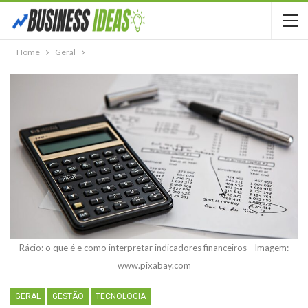
Home
Geral
Rácio: o que é e como interpretar indicadores financeiros - Imagem:
www.pixabay.com
GERAL
GESTÃO
TECNOLOGIA