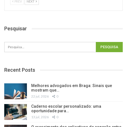
PREV
NEXT
Pesquisar
Recent Posts
Melhores advogados em Braga: Sinais que
mostram que…
22 jul, 2026
0
Caderno escolar personalizado: uma
oportunidade para…
13 jul, 2026
0
O crescimento dos aplicativos de conexão entre