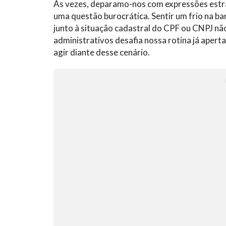
Às vezes, deparamo-nos com expressões estra
uma questão burocrática. Sentir um frio na ba
junto à situação cadastral do CPF ou CNPJ não
administrativos desafia nossa rotina já apert
agir diante desse cenário.