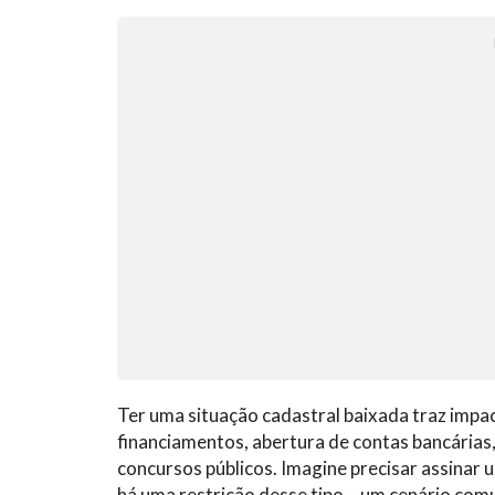
Ter uma situação cadastral baixada traz impa
financiamentos, abertura de contas bancárias,
concursos públicos. Imagine precisar assinar 
há uma restrição desse tipo – um cenário com