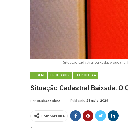
Situação cadastral baixada: o que sig
GESTÃO
PROFISSÕES
TECNOLOGIA
Situação Cadastral Baixada: O 
Publicado
28 maio, 2026
Por
Business Ideas
Compartilhe