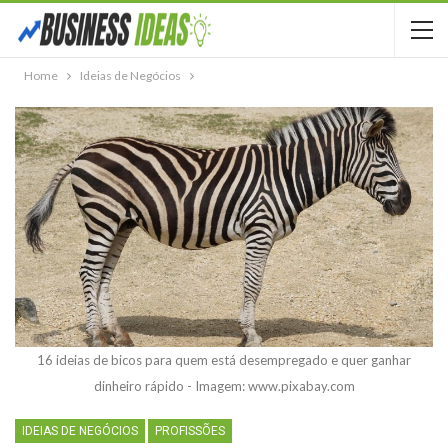
Home
Ideias de Negócios
16 ideias de bicos para quem está desempregado e quer ganhar
dinheiro rápido - Imagem: www.pixabay.com
IDEIAS DE NEGÓCIOS
PROFISSÕES