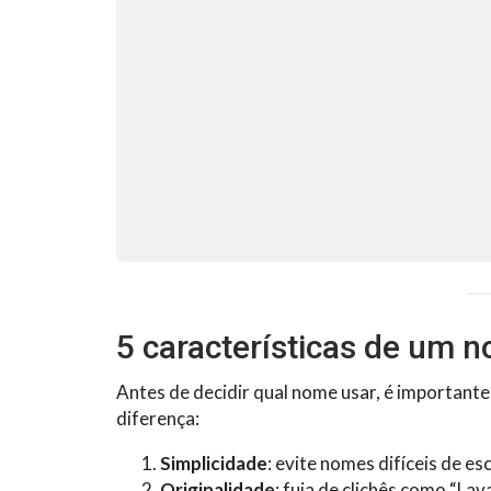
5 características de um 
Antes de decidir qual nome usar, é important
diferença:
Simplicidade
: evite nomes difíceis de es
Originalidade
: fuja de clichês como “Lav