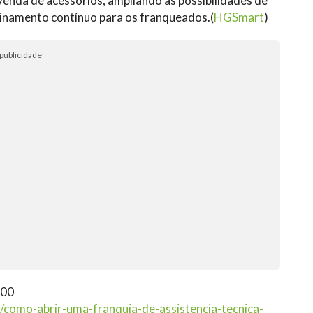
enda de acessórios, ampliando as possibilidades de
inamento contínuo para os franqueados.(
HGSmart
)
publicidade
000
/como-abrir-uma-franquia-de-assistencia-tecnica-