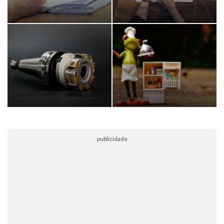
Caderno escolar personalizado: uma
O crescimento dos aplicativos de
oportunidade para fortalecer marcas…
conexão entre pessoas no mercado…
Como escolher equipamentos para
Como escolher uma geladeira para
aumentar a produtividade da empresa
apartamento
publicidade